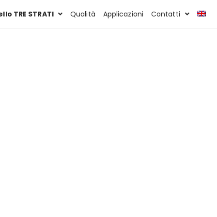
llo TRE STRATI
Qualità
Applicazioni
Contatti
ea Benetazzo è realizzato completamente in
ti ad alto contenuto tecnologico, in
lo è il risultato di una lunga esperienza nella
lante per esterni atossico, privo di sostanze